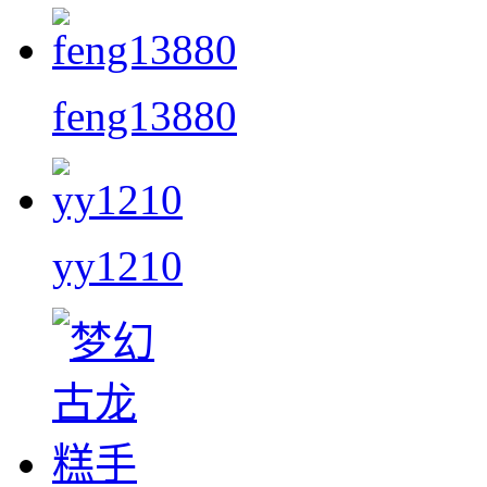
feng13880
yy1210