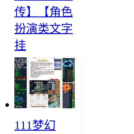
传】【角色
扮演类文字
挂
111梦幻