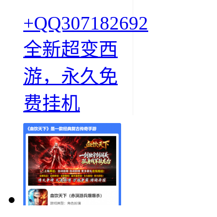
+QQ307182692
全新超变西
游，永久免
费挂机