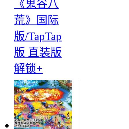
《鬼谷八
荒》国际
版/TapTap
版 直装版
解锁+