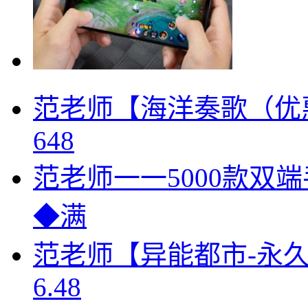
范老师
【海洋奏歌（优惠
648
范老师
一一5000款双端
◆满
范老师
【异能都市-永久
6.48