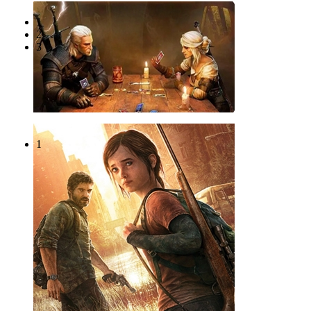
1
2
3
1