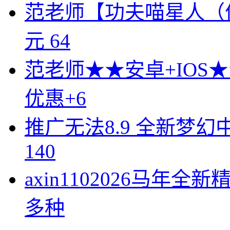
范老师
【功夫喵星人（优
元 64
范老师
★★安卓+IOS
优惠+6
推广无法
8.9 全新梦
140
axin110
2026马年全
多种