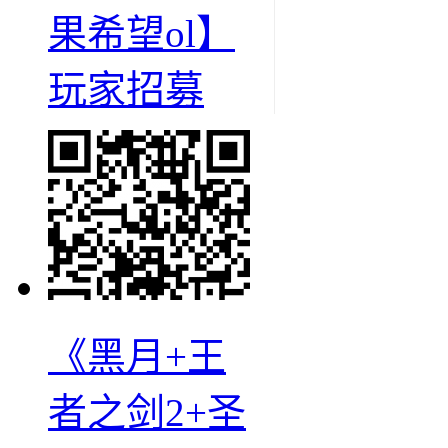
果希望ol】
玩家招募
《黑月+王
者之剑2+圣